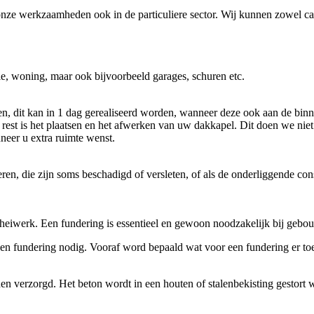
onze werkzaamheden ook in de particuliere sector. Wij kunnen zowel cas
e, woning, maar ook bijvoorbeeld garages, schuren etc.
n, dit kan in 1 dag gerealiseerd worden, wanneer deze ook aan de binn
st is het plaatsen en het afwerken van uw dakkapel. Dit doen we niet 
eer u extra ruimte wenst.
, die zijn soms beschadigd of versleten, of als de onderliggende const
heiwerk. Een fundering is essentieel en gewoon noodzakelijk bij gebou
 een fundering nodig. Vooraf word bepaald wat voor een fundering er t
 verzorgd. Het beton wordt in een houten of stalenbekisting gestort w